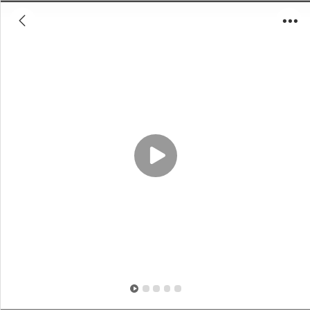
乳胶床垫150*200*10cm_TAIHI泰嗨天然乳胶
床垫